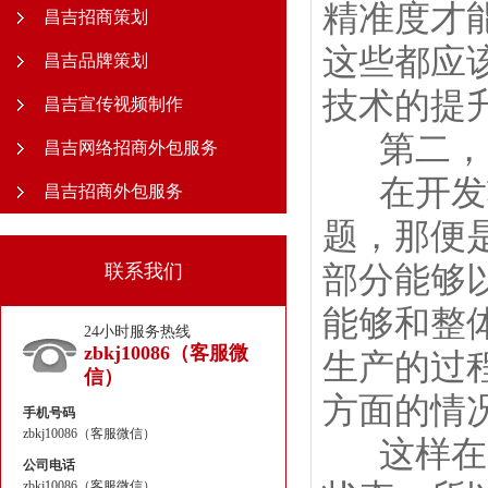
精准度才
昌吉招商策划
这些都应
昌吉品牌策划
技术的提
昌吉宣传视频制作
第二， 
昌吉网络招商外包服务
在开发软
昌吉招商外包服务
题，那便
部分能够
联系我们
能够和整
24小时服务热线
zbkj10086（客服微
生产的过
信）
方面的情
手机号码
zbkj10086（客服微信）
这样在
公司电话
zbkj10086（客服微信）