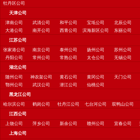
牡丹区公司
天津公司
津南公司
武清公司
和平公司
宝坻公司
北辰公司
大港公司
南开公司
西青公司
滨海新区公司
东丽公司
江苏公司
张家港公司
南京公司
泰州公司
扬州公司
苏州公司
丹阳公司
常州公司
常熟公司
太仓公司
无锡公司
湖北公司
随州公司
神农架公司
黄石公司
黄冈公司
天门公司
鄂州公司
武汉公司
潜江公司
仙桃公司
黑龙江公司
哈尔滨公司
鹤岗公司
牡丹江公司
七台河公司
双鸭山公司
江西公司
上饶公司
萍乡公司
新余公司
赣州公司
宜春公司
上海公司