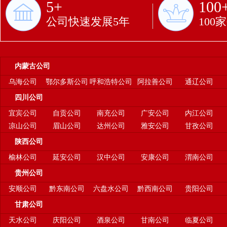
5+
100
公司快速发展5年
100
内蒙古公司
乌海公司
鄂尔多斯公司
呼和浩特公司
阿拉善公司
通辽公司
四川公司
宜宾公司
自贡公司
南充公司
广安公司
内江公司
凉山公司
眉山公司
达州公司
雅安公司
甘孜公司
陕西公司
榆林公司
延安公司
汉中公司
安康公司
渭南公司
贵州公司
安顺公司
黔东南公司
六盘水公司
黔西南公司
贵阳公司
甘肃公司
天水公司
庆阳公司
酒泉公司
甘南公司
临夏公司