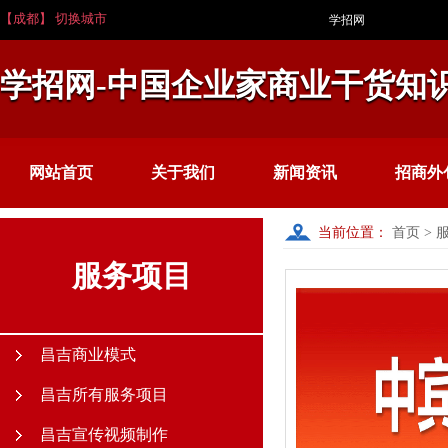
【成都】 切换城市
学招网
学招网-中国企业家商业干货知
网站首页
关于我们
新闻资讯
招商外
当前位置：
首页
> 
服务项目
昌吉商业模式
昌吉所有服务项目
昌吉宣传视频制作