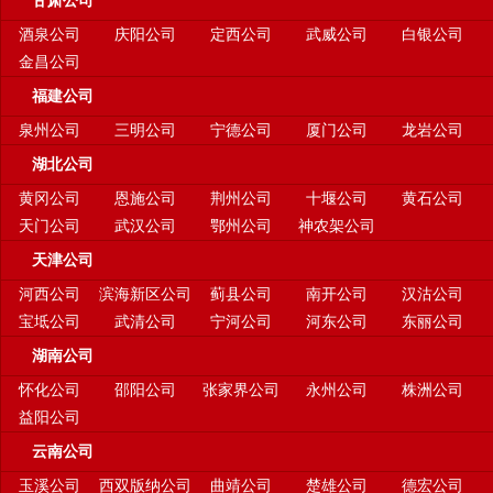
甘肃公司
酒泉公司
庆阳公司
定西公司
武威公司
白银公司
金昌公司
福建公司
泉州公司
三明公司
宁德公司
厦门公司
龙岩公司
湖北公司
黄冈公司
恩施公司
荆州公司
十堰公司
黄石公司
天门公司
武汉公司
鄂州公司
神农架公司
天津公司
河西公司
滨海新区公司
蓟县公司
南开公司
汉沽公司
宝坻公司
武清公司
宁河公司
河东公司
东丽公司
湖南公司
怀化公司
邵阳公司
张家界公司
永州公司
株洲公司
益阳公司
云南公司
玉溪公司
西双版纳公司
曲靖公司
楚雄公司
德宏公司