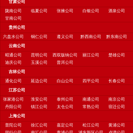
甘肃公司
陇南公司
临夏公司
张掖公司
白银公司
酒泉公司
甘南公司
贵州公司
六盘水公司
铜仁公司
遵义公司
黔西南公司
黔东南公司
云南公司
昭通公司
昆明公司
西双版纳公司
丽江公司
楚雄公司
迪庆公司
玉溪公司
普洱公司
吉林公司
通化公司
延边公司
白山公司
四平公司
长春公司
江苏公司
张家港公司
淮安公司
泰州公司
南通公司
南京公司
丹阳公司
镇江公司
太仓公司
常熟公司
宿迁公司
上海公司
普陀公司
徐汇公司
嘉定公司
松江公司
黄浦公司
闵行公司
南汇公司
青浦公司
浦东新区公司
卢湾公司