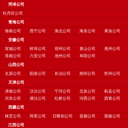
菏泽公司
牡丹区公司
青海公司
海南公司
西宁公司
海北公司
海东公司
果洛公司
安徽公司
宣城公司
蚌埠公司
宿州公司
黄山公司
亳州公司
淮南公司
六安公司
池州公司
阜阳公司
山西公司
太原公司
阳泉公司
长治公司
朔州公司
忻州公司
天津公司
津南公司
汉沽公司
宁河公司
北辰公司
蓟县公司
河东公司
塘沽公司
红桥公司
河西公司
西青公司
西藏公司
林芝公司
阿里公司
日喀则公司
昌都公司
那曲公司
江西公司