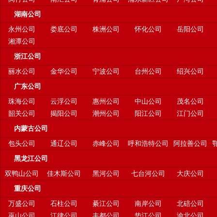
湖南公司
永州公司
娄底公司
株洲公司
怀化公司
岳阳公司
湘潭公司
浙江公司
丽水公司
金华公司
宁波公司
台州公司
绍兴公司
广东公司
珠海公司
云浮公司
惠州公司
中山公司
茂名公司
韶关公司
揭阳公司
潮州公司
阳江公司
江门公司
内蒙古公司
包头公司
通辽公司
赤峰公司
呼和浩特公司
阿拉善公司
黑龙江公司
双鸭山公司
佳木斯公司
黑河公司
七台河公司
大庆公司
重庆公司
万盛公司
石柱公司
綦江公司
南岸公司
北碚公司
巫山公司
江律公司
丰都公司
垫江公司
渝北公司