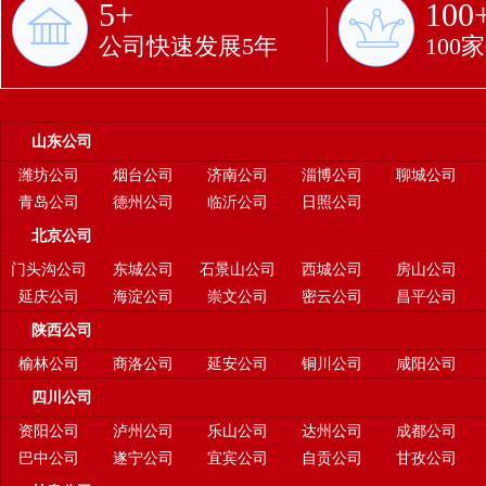
5+
100
公司快速发展5年
100
山东公司
潍坊公司
烟台公司
济南公司
淄博公司
聊城公司
青岛公司
德州公司
临沂公司
日照公司
北京公司
门头沟公司
东城公司
石景山公司
西城公司
房山公司
延庆公司
海淀公司
崇文公司
密云公司
昌平公司
陕西公司
榆林公司
商洛公司
延安公司
铜川公司
咸阳公司
四川公司
资阳公司
泸州公司
乐山公司
达州公司
成都公司
巴中公司
遂宁公司
宜宾公司
自贡公司
甘孜公司