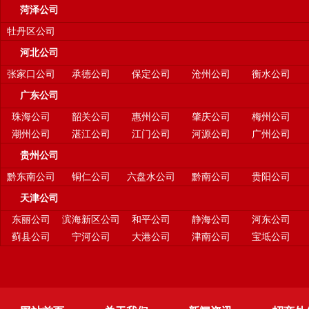
菏泽公司
牡丹区公司
河北公司
张家口公司
承德公司
保定公司
沧州公司
衡水公司
广东公司
珠海公司
韶关公司
惠州公司
肇庆公司
梅州公司
潮州公司
湛江公司
江门公司
河源公司
广州公司
贵州公司
黔东南公司
铜仁公司
六盘水公司
黔南公司
贵阳公司
天津公司
东丽公司
滨海新区公司
和平公司
静海公司
河东公司
蓟县公司
宁河公司
大港公司
津南公司
宝坻公司