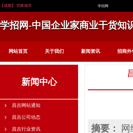
【成都】 切换城市
学招网
学招网-中国企业家商业干货知
网站首页
关于我们
新闻资讯
招商外
新闻中心
昌吉网站通知
昌吉公司动态
摘要：
网
昌吉行业资讯