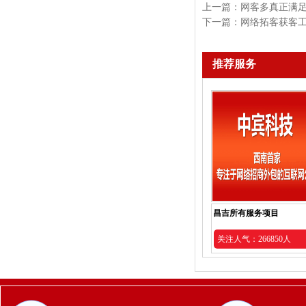
上一篇：
网客多真正满
下一篇：
网络拓客获客
推荐服务
昌吉所有服务项目
关注人气：266850人