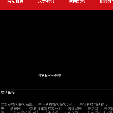
网站首页
关于我们
新闻资讯
招商外
更多服务
中宾科技·办公环境
友情链接
网客多拓客获客系统
中宾科技拓客获客公司
中宾科技网站建设
界
学招网
中宾科技拓客获客公司
培训课网
开店网
开店