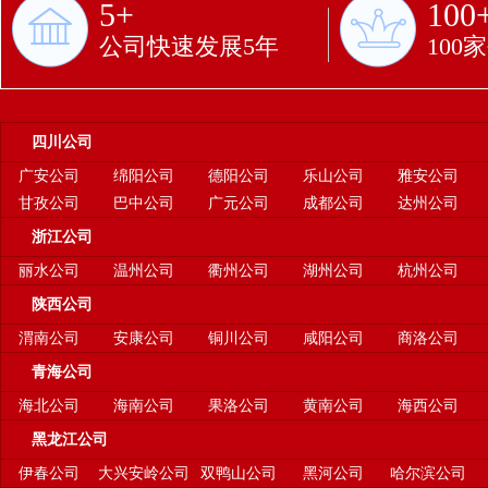
5+
100
公司快速发展5年
100
四川公司
广安公司
绵阳公司
德阳公司
乐山公司
雅安公司
甘孜公司
巴中公司
广元公司
成都公司
达州公司
浙江公司
丽水公司
温州公司
衢州公司
湖州公司
杭州公司
陕西公司
渭南公司
安康公司
铜川公司
咸阳公司
商洛公司
青海公司
海北公司
海南公司
果洛公司
黄南公司
海西公司
黑龙江公司
伊春公司
大兴安岭公司
双鸭山公司
黑河公司
哈尔滨公司