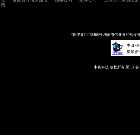
设
皮肤管理培训加盟
招生技巧
拓客公司
皮肤管理培训加盟
司
蜀ICP备12028468号 增值电信业务经营许可证:
中宾科技 版权所有
蜀ICP备1